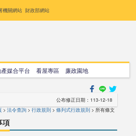
署機關網站
財政部網站
動產媒合平台
看屋專區
廉政園地
公布修正日期：
113-12-18
頁
>
法令查詢
>
行政規則
>
條列式行政規則
> 所有條文
事項