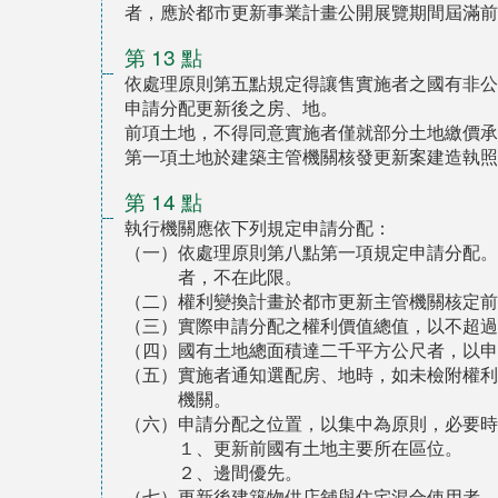
者，應於都市更新事業計畫公開展覽期間屆滿前
第 13 點
依處理原則第五點規定得讓售實施者之國有非公
申請分配更新後之房、地。
前項土地，不得同意實施者僅就部分土地繳價承
第一項土地於建築主管機關核發更新案建造執照
第 14 點
執行機關應依下列規定申請分配：
（一）依處理原則第八點第一項規定申請分配。
者，不在此限。
（二）權利變換計畫於都市更新主管機關核定前
（三）實際申請分配之權利價值總值，以不超過
（四）國有土地總面積達二千平方公尺者，以申
（五）實施者通知選配房、地時，如未檢附權利
機關。
（六）申請分配之位置，以集中為原則，必要時
１、更新前國有土地主要所在區位。
２、邊間優先。
（七）更新後建築物供店舖與住宅混合使用者，