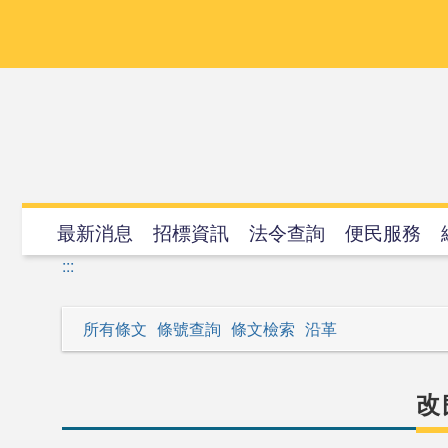
跳
到
主
要
內
容
最新消息
招標資訊
法令查詢
便民服務
:::
所有條文
條號查詢
條文檢索
沿革
改