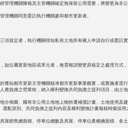
經管理機關陳報其主管機關確定無保留公用需要，將變更為非公
管理機關同意委託執行機關參與都市更新者。
三項規定者，執行機關得知私有土地所有權人申請自行或委託實
，如位屬更新地區或單元者，無需報請變更原核定之處理方式，
於獲知都市更新主管機關核准都市更新事業概要，或實施者逕行
人應負擔之營業稅，納入權利變換共同負擔之提列項目，由土地
地分佈圖、國有非公用土地地上物拆遷補償計畫、土地使用及建
)、選配原則、共同負擔之提列內容及權利變換計畫報核時擬採用
房屋銷售總面積、停車位總數及房屋、停車位產權總面積、各土