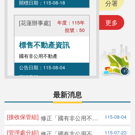
分署
開標日期：
115-08-18
更多
[花蓮辦事處]
年度：
115
年
批號：
50
標售不動產資訊
國有非公用不動產
公告日期：
115-08-04
開標日期：
115-08-18
最新消息
[北區分署]
年度：
115
年
批號：
49
[接收保管組]
115-08-04
修正「國有非公用不動
標售不動產資訊
產勘查作業程序」第十
國有非公用不動產
[管理處分組]
115-07-23
修正「國有非公用不動
二點、第二十點、第二