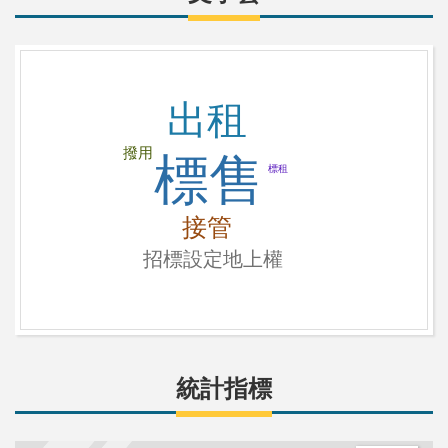
資訊
公告日期：
115-07-01
出租
開標日期：
115-09-01
撥用
標售
標租
[北區分署]
年度：
115
年
批號：
3
接管
招標設定地上權資訊
招標設定地上權
公告日期：
115-05-25
開標日期：
115-08-25
統計指標