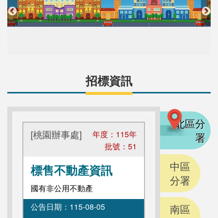
招標資訊
北區分
[桃園辦事處]
年度：
115
年
署
批號：
51
中區
標售不動產資訊
分署
國有非公用不動產
公告日期：
115-08-05
南區