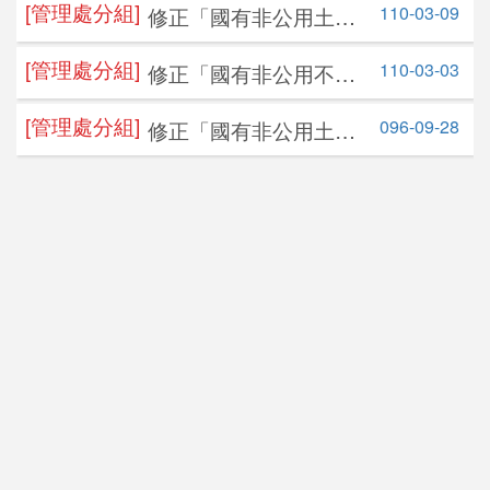
[管理處分組]
110-03-09
修正「國有非公用土地
即日生效
效
公告日期：
115-07-30
提供設置點狀及線狀公
開標日期：
115-08-14
[管理處分組]
110-03-03
修正「國有非公用不動
用設施使用要點」，並
產出租管理辦法」，並
自即日生效
[管理處分組]
096-09-28
修正「國有非公用土地
自即日生效
[基隆辦事處]
年度：
115
年
提供綠美化案件處理原
批號：
48
則」，並自即日生效
標售不動產資訊
國有非公用不動產
公告日期：
115-07-29
開標日期：
115-08-12
[桃園辦事處]
年度：
115
年
批號：
12
標租不動產資訊