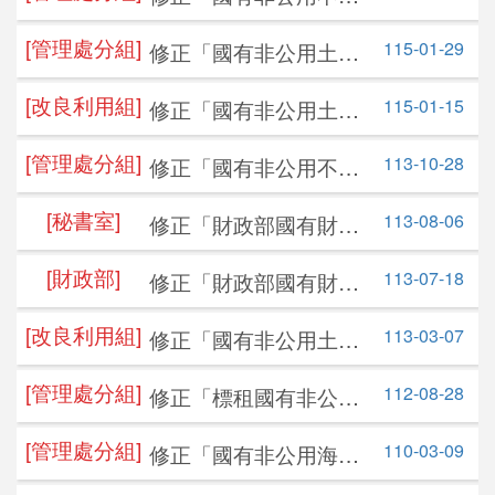
產標租作業要點」，並
十一點，並自即日生效
公告日期：
115-08-04
[管理處分組]
115-01-29
修正「國有非公用土地
自即日生效
開標日期：
115-08-18
提供綠美化案件處理原
[改良利用組]
115-01-15
修正「國有非公用土地
則」，並自即日生效
[基隆辦事處]
年度：
115
年
設定地上權作業要
[管理處分組]
批號：
14
113-10-28
修正「國有非公用不動
點」，並自即日生效
產租賃作業程序」，並
標租不動產資訊
[秘書室]
113-08-06
修正「財政部國有財產
自即日生效
署檔案開放應用作業要
公告日期：
115-07-31
[財政部]
113-07-18
修正「財政部國有財產
點」，並自即日生效
開標日期：
署國有財產估價委員會
115-08-14
[改良利用組]
113-03-07
修正「國有非公用土地
組織規程」，並自即日
設定地上權作業要
生效
[北區分署]
年度：
115
年
[管理處分組]
112-08-28
修正「標租國有非公用
點」，並自即日生效。
批號：
13
土地設置太陽光電發電
[管理處分組]
110-03-09
修正「國有非公用海岸
設備使用標租公告等書
標租不動產資訊
土地放租辦法」，並自
表格式」，並自即日生