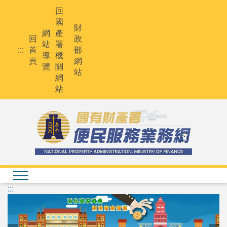
回
國
財
網
產
回
政
站
署
:::
首
部
導
機
頁
網
覽
關
站
網
站
:::