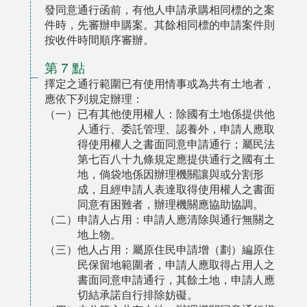
發同意通行函前，有他人申請承購相同標的之案
件時，先審辦申購案。其餘相同標的申請案件則
按收件時間順序審辦。
第 7 點
擇定之通行範圍已有使用情事或為共有土地者，
應依下列規定辦理：
（一）已有其他使用權人：除國有土地係提供他
人通行、委託管理、認養外，申請人應取
得使用權人之書面同意申請通行；屬民法
第七百八十九條規定應提供通行之國有土
地，倘袋地係因辦理機關讓與或分割形
成，且經申請人表達取得使用權人之書面
同意有困難者，辦理機關應協助協調。
（二）申請人占用：申請人應清除與通行無關之
地上物。
（三）他人占用：屬原住民申請增（劃）編原住
民保留地範圍者，申請人應取得占用人之
書面同意申請通行，其餘土地，申請人應
切結承諾自行排除妨礙。