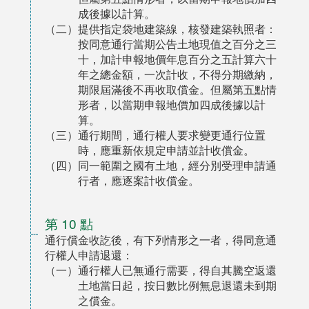
成後據以計算。
（二）提供指定袋地建築線，核發建築執照者：
按同意通行當期公告土地現值之百分之三
十，加計申報地價年息百分之五計算六十
年之總金額，一次計收，不得分期繳納，
期限屆滿後不再收取償金。但屬第五點情
形者，以當期申報地價加四成後據以計
算。
（三）通行期間，通行權人要求變更通行位置
時，應重新依規定申請並計收償金。
（四）同一範圍之國有土地，經分別受理申請通
行者，應逐案計收償金。
第 10 點
通行償金收訖後，有下列情形之一者，得同意通
行權人申請退還：
（一）通行權人已無通行需要，得自其騰空返還
土地當日起，按日數比例無息退還未到期
之償金。