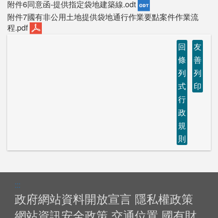
附件6同意函-提供指定袋地建築線.odt
附件7國有非公用土地提供袋地通行作業要點案件作業流
程.pdf
回
友
條
善
列
列
式
印
行
政
規
則
:::
政府網站資料開放宣言
隱私權政策
網站資訊安全政策
交通位置
國有財