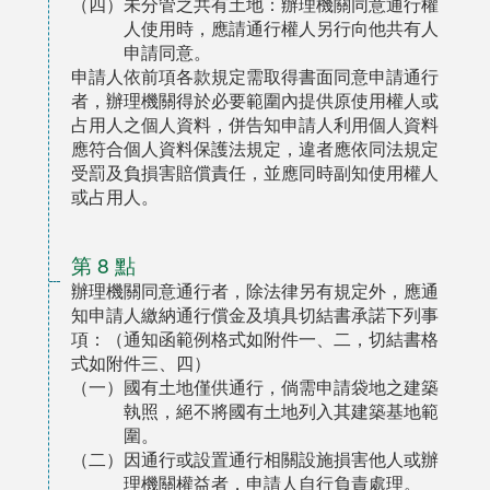
（四）未分管之共有土地：辦理機關同意通行權
人使用時，應請通行權人另行向他共有人
申請同意。
申請人依前項各款規定需取得書面同意申請通行
者，辦理機關得於必要範圍內提供原使用權人或
占用人之個人資料，併告知申請人利用個人資料
應符合個人資料保護法規定，違者應依同法規定
受罰及負損害賠償責任，並應同時副知使用權人
或占用人。
第 8 點
辦理機關同意通行者，除法律另有規定外，應通
知申請人繳納通行償金及填具切結書承諾下列事
項：（通知函範例格式如附件一、二，切結書格
式如附件三、四）
（一）國有土地僅供通行，倘需申請袋地之建築
執照，絕不將國有土地列入其建築基地範
圍。
（二）因通行或設置通行相關設施損害他人或辦
理機關權益者，申請人自行負責處理。