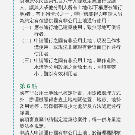
袋地原依民法第七百八十九條規定應通行受讓
人、讓與人或他分割人所有土地(以下稱應被通行
地)者，有下列情形之一，辦理機關得與申請人另
為約定有償提供國有非公用土地通行使用：
（一）應被通行地已建築使用，致無隙地可供通
行者。
（二）申請通行之國有非公用土地，現況已作水
溝使用，或現況非屬現有巷道而已作通行
使用者。
（三）申請通行之國有非公用土地，屬作道路、
水溝等公用設施之剩餘土地，且畸零狹
小，難以有效利用者。
第 6 點
國有非公用土地除已核定計畫、用途或處理方式
外，辦理機關得審查土地相關位置、地形、地勢
及用途等，選擇損害最少之處所及方法認定通行
範圍。
前項審查屬申請指定建築線案件，得一併考量建
築法令規定。
申請人申請通行國有非公用土地，於辦理機關核