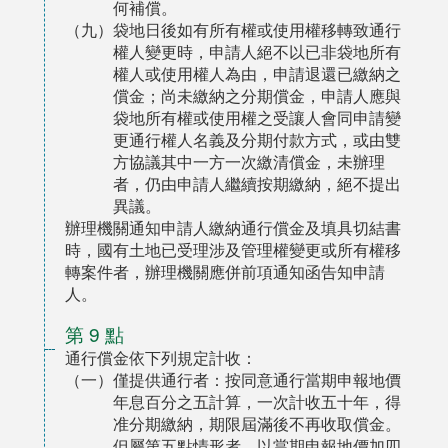
何補償。
（九）袋地日後如有所有權或使用權移轉致通行
權人變更時，申請人絕不以已非袋地所有
權人或使用權人為由，申請退還已繳納之
償金；尚未繳納之分期償金，申請人應與
袋地所有權或使用權之受讓人會同申請變
更通行權人名義及分期付款方式，或由雙
方協議其中一方一次繳清償金，未辦理
者，仍由申請人繼續按期繳納，絕不提出
異議。
辦理機關通知申請人繳納通行償金及填具切結書
時，國有土地已受理涉及管理權變更或所有權移
轉案件者，辦理機關應併前項通知函告知申請
人。
第 9 點
通行償金依下列規定計收：
（一）僅提供通行者：按同意通行當期申報地價
年息百分之五計算，一次計收五十年，得
准分期繳納，期限屆滿後不再收取償金。
但屬第五點情形者，以當期申報地價加四