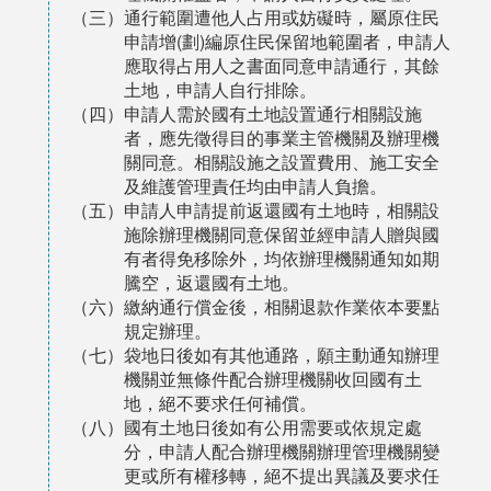
（三）通行範圍遭他人占用或妨礙時，屬原住民
申請增(劃)編原住民保留地範圍者，申請人
應取得占用人之書面同意申請通行，其餘
土地，申請人自行排除。
（四）申請人需於國有土地設置通行相關設施
者，應先徵得目的事業主管機關及辦理機
關同意。相關設施之設置費用、施工安全
及維護管理責任均由申請人負擔。
（五）申請人申請提前返還國有土地時，相關設
施除辦理機關同意保留並經申請人贈與國
有者得免移除外，均依辦理機關通知如期
騰空，返還國有土地。
（六）繳納通行償金後，相關退款作業依本要點
規定辦理。
（七）袋地日後如有其他通路，願主動通知辦理
機關並無條件配合辦理機關收回國有土
地，絕不要求任何補償。
（八）國有土地日後如有公用需要或依規定處
分，申請人配合辦理機關辦理管理機關變
更或所有權移轉，絕不提出異議及要求任