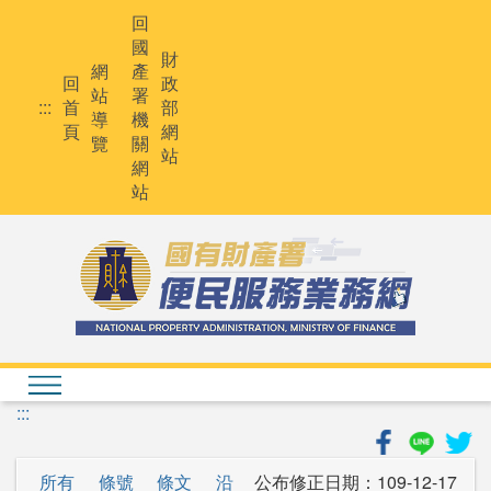
跳
回
到
國
主
財
網
產
要
回
政
站
署
內
:::
首
部
導
機
容
頁
網
覽
關
站
網
站
:::
所有
條號
條文
沿
公布修正日期：
109-12-17