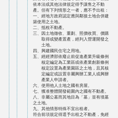
依本法或其他法律規定得予讓售之不動
產。但有下列情形之一者，應不予出租：
一、經地方政府認定應與鄰接土地合併建
築使用之土地。
二、抵稅不動產。
三、因土地徵收、重劃、照價收買、價購
取得或變產置產，經列入營運開發之
土地。
四、興建國民住宅之用地。
五、經經濟部依廢止前促進產業升級條例
核定編定為工業區或依產業創新條例
核定設置為產業園區之土地，且其核
定編定或設置非屬興辦工業人或興辦
產業人申請者。
六、使用他人土地之國有房屋。
七、獲准整體開發範圍內之國有不動產。
八、非屬公墓而其地目為「墓」並有墳墓
之土地。
九、其他情形特殊不宜出租者。
符合前項規定得逕予出租之不動產，免經