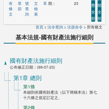
有
章
號
文
革
期：
23
疊
開
條
節
查
檢
全
全
文
詢
索
部
部
首頁
>
法令查詢
>
法規命令
> 所有條文
基本法規-國有財產法施行細則
國有財產法施行細則
公布修正日期：(99-07-23)
第1章 總則
第1條
本細則依國有財產法（以下簡稱本法）第七
十六條之規定訂定之。
第2條