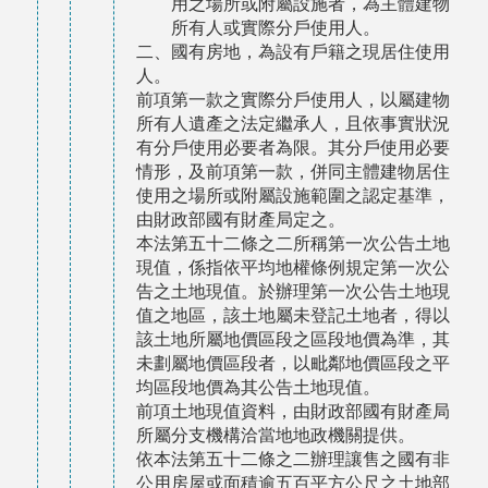
用之場所或附屬設施者，為主體建物
所有人或實際分戶使用人。
二、國有房地，為設有戶籍之現居住使用
人。
前項第一款之實際分戶使用人，以屬建物
所有人遺產之法定繼承人，且依事實狀況
有分戶使用必要者為限。其分戶使用必要
情形，及前項第一款，併同主體建物居住
使用之場所或附屬設施範圍之認定基準，
由財政部國有財產局定之。
本法第五十二條之二所稱第一次公告土地
現值，係指依平均地權條例規定第一次公
告之土地現值。於辦理第一次公告土地現
值之地區，該土地屬未登記土地者，得以
該土地所屬地價區段之區段地價為準，其
未劃屬地價區段者，以毗鄰地價區段之平
均區段地價為其公告土地現值。
前項土地現值資料，由財政部國有財產局
所屬分支機構洽當地地政機關提供。
依本法第五十二條之二辦理讓售之國有非
公用房屋或面積逾五百平方公尺之土地部