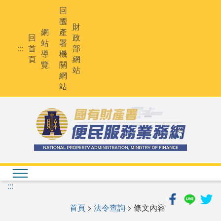
跳
回
到
國
主
財
網
產
要
回
政
站
署
內
:::
首
部
導
機
容
頁
網
覽
關
站
網
站
:::
首頁
>
法令查詢
> 條文內容