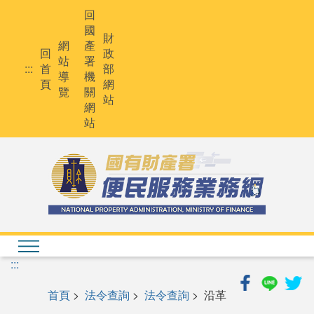
跳
回
到
國
主
財
網
產
要
回
政
站
署
內
:::
首
部
導
機
容
頁
網
覽
關
站
網
站
:::
首頁
>
法令查詢
>
法令查詢
> 沿革