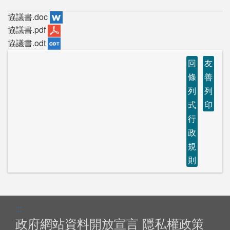
協議書.doc
協議書.pdf
協議書.odt
回
友
條
善
列
列
式
印
行
政
規
則
:::
政府網站資料開放宣言
隱私權政策