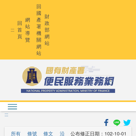
跳
回
到
國
主
財
網
產
要
回
政
站
署
內
:::
首
部
導
機
容
頁
網
覽
關
站
網
站
:::
所有
條號
條文
沿
公布修正日期：
102-10-01