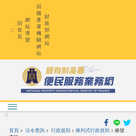
跳
回
到
國
主
財
網
產
要
回
政
站
署
內
:::
首
部
導
機
容
頁
網
覽
關
站
網
站
:::
首頁
>
法令查詢
>
行政規則
>
條列式行政規則
> 條號