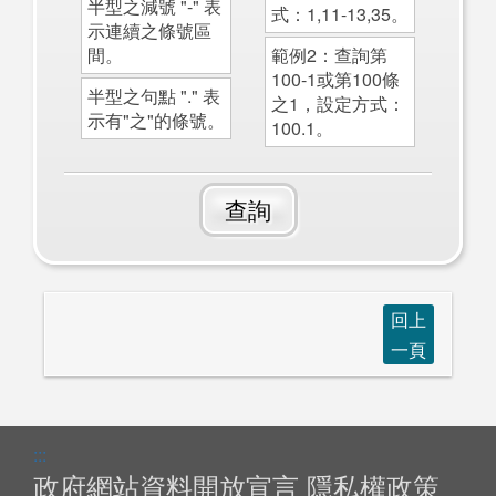
半型之減號 "-" 表
式：1,11-13,35。
示連續之條號區
間。
範例2：查詢第
100-1或第100條
半型之句點 "." 表
之1，設定方式：
示有"之"的條號。
100.1。
查詢
回上
一頁
:::
政府網站資料開放宣言
隱私權政策