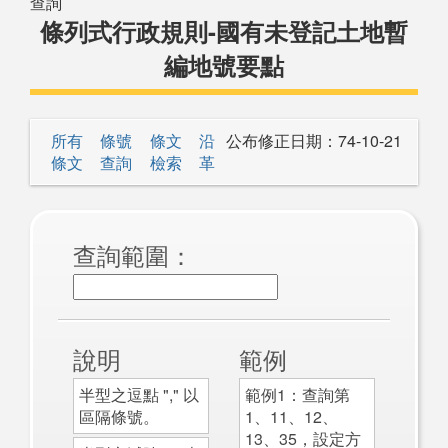
查詢
條列式行政規則-國有未登記土地暫
編地號要點
所有
條號
條文
沿
公布修正日期：
74-10-21
條文
查詢
檢索
革
查詢範圍：
說明
範例
半型之逗點 "," 以
範例1：查詢第
區隔條號。
1、11、12、
13、35，設定方