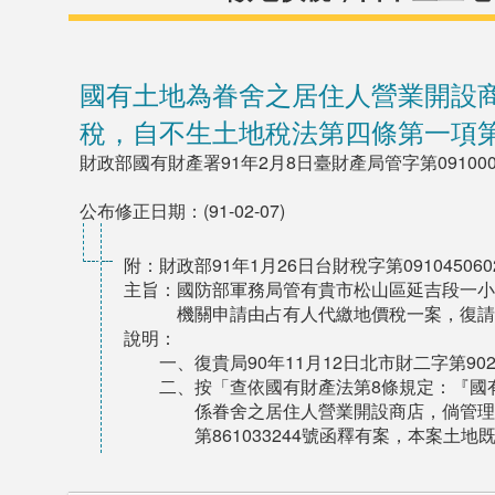
國有土地為眷舍之居住人營業開設
稅，自不生土地稅法第四條第一項
財政部國有財產署91年2月8日臺財產局管字第091000
公布修正日期：(91-02-07)
附：財政部91年1月26日台財稅字第09104506
主旨：國防部軍務局管有貴市松山區延吉段一小
機關申請由占有人代繳地價稅一案，復請
說明：
一、復貴局90年11月12日北市財二字第9022
二、按「查依國有財產法第8條規定：『國
係眷舍之居住人營業開設商店，倘管理
第861033244號函釋有案，本案