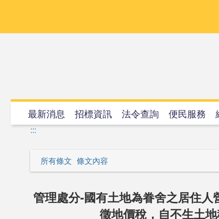
跳
到
主
要
內
容
最新消息
招標資訊
法令查詢
便民服務
:::
所有條文
條文內容
管理處分-國有土地為眷舍之居住人
徵地價稅，自不生土地