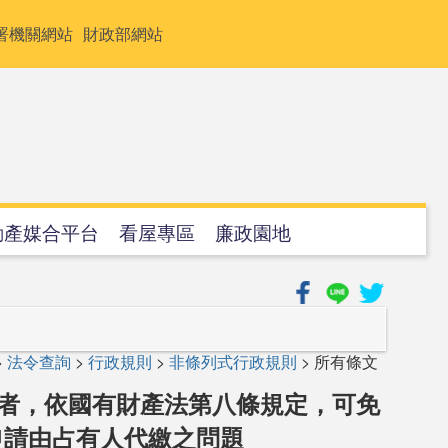
署機關網站
財政部網站
動產媒合平台
看屋專區
廉政園地
>
法令查詢
>
行政規則
>
非條列式行政規則
> 所有條文
益者，依國有財產法第八條規定，可免
申請由占有人代繳之問題