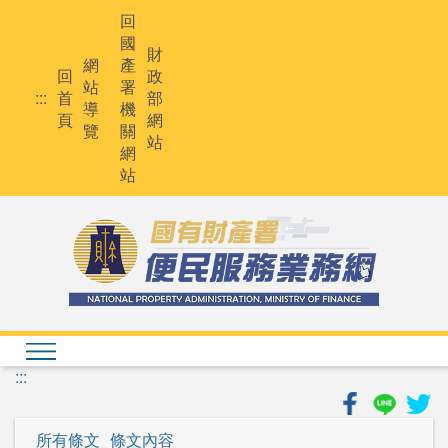
跳
回
到
國
主
財
網
產
要
回
政
站
署
內
:::
首
部
導
機
容
頁
網
覽
關
站
網
站
:::
所有條文
條文內容