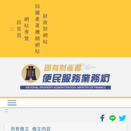
跳
回
到
國
主
財
網
產
要
回
政
站
署
內
:::
首
部
導
機
容
頁
網
覽
關
站
網
站
:::
所有條文
條文內容