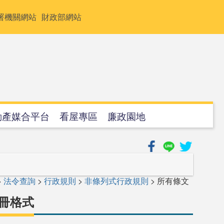
署機關網站
財政部網站
動產媒合平台
看屋專區
廉政園地
>
法令查詢
>
行政規則
>
非條列式行政規則
> 所有條文
冊格式