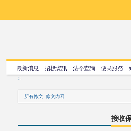
跳
到
主
要
內
容
最新消息
招標資訊
法令查詢
便民服務
:::
所有條文
條文內容
接收