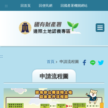
跳
回首頁
回便民網
回國產署機關網站
:::
到
主
要
內
容
:::
首頁
> 申請流程圖
申請流程圖