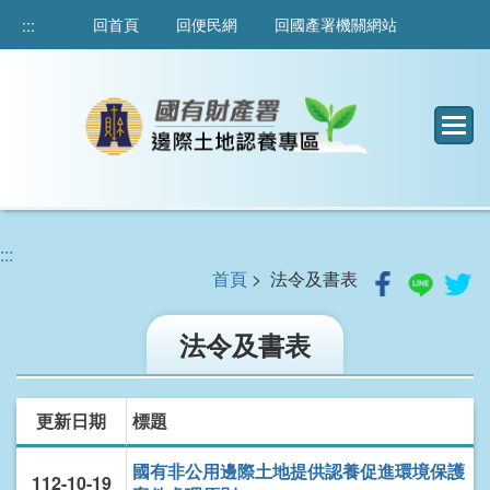
跳
回首頁
回便民網
回國產署機關網站
:::
到
主
要
內
容
:::
首頁
> 法令及書表
法令及書表
更新日期
標題
國有非公用邊際土地提供認養促進環境保護
112-10-19