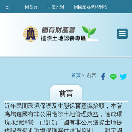
跳
回首頁
回便民網
回國產署機關網站
:::
到
主
要
內
容
:::
首頁
> 前言
前言
近年民間環境保護及生態保育意識抬頭，本署
為增進國有非公用邊際土地管理效益，達成環
境永續經營，已訂頒「國有非公用邊際土地提
供認養促進環境保護案件處理原則」，明定國