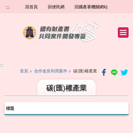
跳
回首頁
回便民網
回國產署機關網站
:::
到
主
要
內
容
:::
首頁
>
合作改良利用案件
> 碳(匯)權產業
碳(匯)權產業
標題