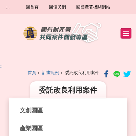
跳
回首頁
回便民網
回國產署機關網站
:::
到
主
要
內
容
:::
首頁
>
計畫範例
> 委託改良利用案件
委託改良利用案件
文創園區
產業園區