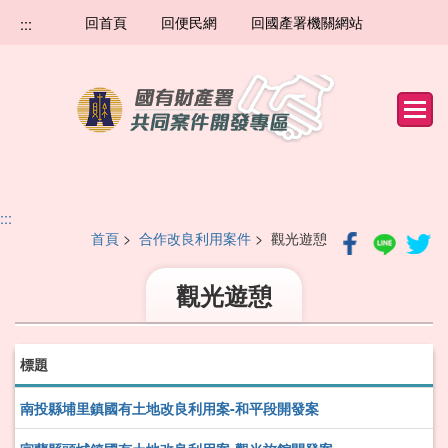
跳
回首頁
回便民網
回國產署機關網站
:::
到
主
要
內
容
:::
首頁
>
合作改良利用案件
> 觀光遊憩
觀光遊憩
標題
南投縣埔里鎮國有土地改良利用案-和平段開發案