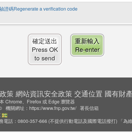
Regenerate a verification code
確定送出
重新輸入
Press OK
Re-enter
to send
政策
網站資訊安全政策
交通位置
國有財
rome、Firefox 或 Edge 瀏覽器
2 © 機關網址：
https://www.fnp.gov.tw/
署長信箱
號
務電話：0800-357-666 (不提供行動電話及國際電話撥打) 