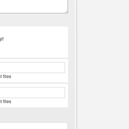
if
 files
 files