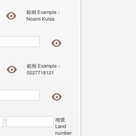
範例 Example：
Noami Kulas
範例 Example：
0227718121
-
地號
Land
number