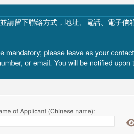
，並請留下聯絡方式，地址、電話、電子信
re mandatory; please leave as your contact
umber, or email. You will be notified upon 
f Applicant (Chinese name):