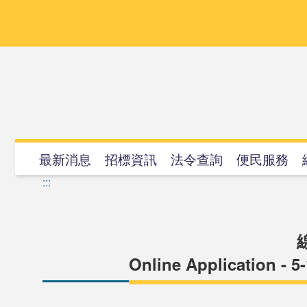
跳
到
主
要
內
容
最新消息
招標資訊
法令查詢
便民服務
:::
Online Application - 5