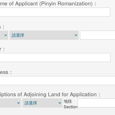
 Applicant (Pinyin Romanization)：
s：
r：
ess：
s of Adjoining Land for Application：
地段
Section