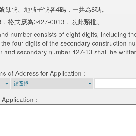
號母號、地號子號各4碼，一共為8碼。
3，格式應為0427-0013，以此類推。
nd number consists of eight digits, including the
the four digits of the secondary construction n
 and secondary number 427-13 shall be written
of Address for Application：
pplication：