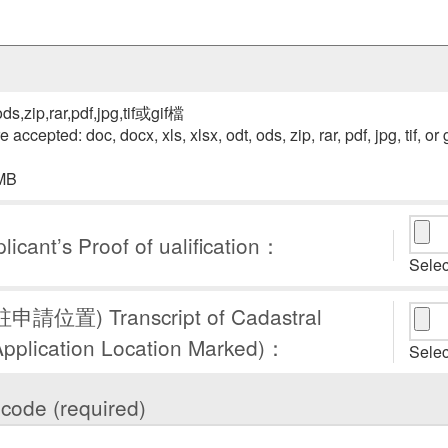
,zip,rar,pdf,jpg,tif或gif檔
 accepted: doc, docx, xls, xlsx, odt, ods, zip, rar, pdf, jpg, tif, or g
4MB
’s Proof of ualification：
Select
) Transcript of Cadastral
Application Location Marked)：
Select
ode (required)