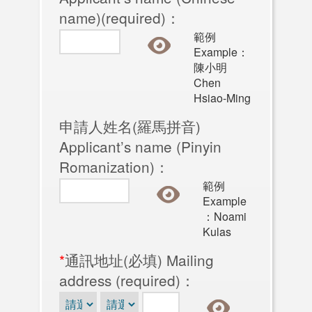
name)(required)：
範例
Example：
陳小明
Chen
Hsiao-Ming
申請人姓名(羅馬拼音)
Applicant’s name (Pinyin
Romanization)：
範例
Example
：Noami
Kulas
*
通訊地址(必填) Mailing
address (required)：