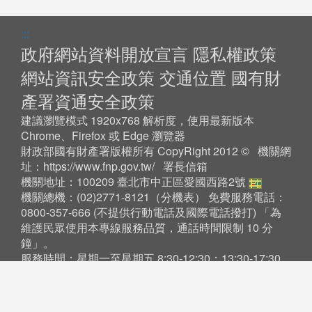
:::
政府網站資料開放宣言
隱私權政策
網站資訊安全政策
交通位置
國有財
產署資通安全政策
建議瀏覽模式 1920x768 解析度，使用最新版本
Chrome、Firefox 或 Edge 瀏覽器
財政部國有財產署版權所有 CopyRight 2012 © 機關網
址：
https://www.fnp.gov.tw/
署長信箱
機關地址：100209 臺北市中正區愛國西路2號
機關總機：(02)2771-8121（
分機表
） 免費服務電話：
0800-357-666 (不提供行動電話及國際電話撥打) 「為
維護民眾使用本專線服務品質，通話時間限制 10 分
鐘」。
服務時間：星期一至星期五 8:30-12:30；13:30-17:30
更新日期:115-07-27