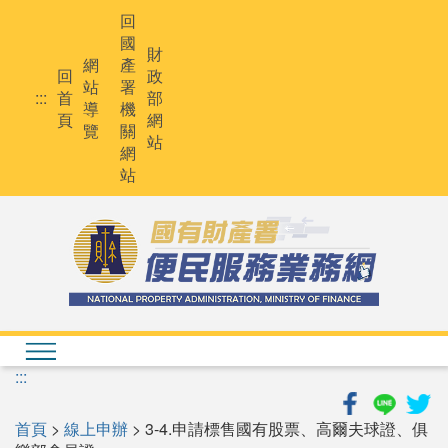
跳
回
到
國
主
財
網
產
要
回
政
站
署
內
:::
首
部
導
機
容
頁
網
覽
關
站
網
站
:::
首頁
>
線上申辦
> 3-4.申請標售國有股票、高爾夫球證、俱