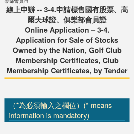
樂部會員證
線上申辦 -- 3-4.申請標售國有股票、高
爾夫球證、俱樂部會員證
Online Application – 3-4.
Application for Sale of Stocks
Owned by the Nation, Golf Club
Membership Certificates, Club
Membership Certificates, by Tender
（*為必須輸入之欄位）(* means
information is mandatory)