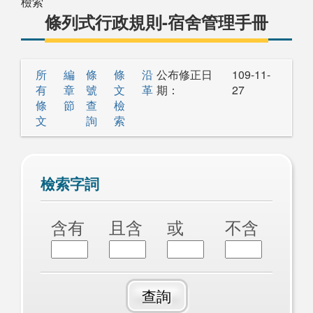
檢索
條列式行政規則-宿舍管理手冊
所
編
條
條
沿
公布修正日
109-11-
有
章
號
文
革
期：
27
條
節
查
檢
文
詢
索
檢索字詞
含有
且含
或
不含
查詢