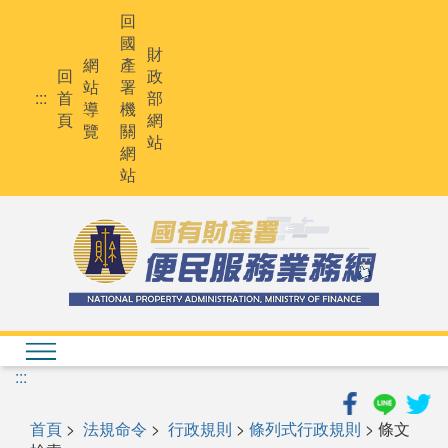
跳
回
到
國
主
財
網
產
要
回
政
站
署
內
:::
首
部
導
機
容
頁
網
覽
關
站
網
站
:::
首頁
>
法規命令
>
行政規則
>
條列式行政規則
> 條文