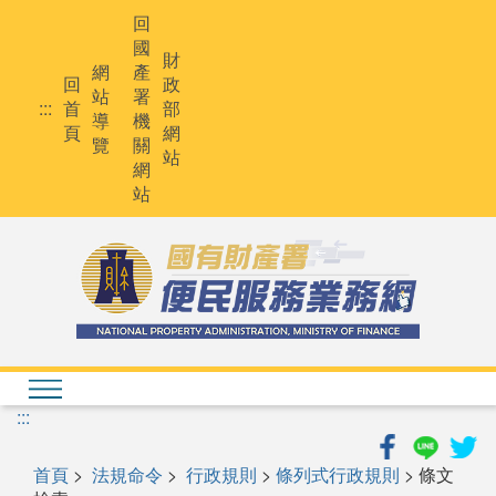
跳
回
到
國
主
財
網
產
要
回
政
站
署
內
:::
首
部
導
機
容
頁
網
覽
關
站
網
站
:::
首頁
>
法規命令
>
行政規則
>
條列式行政規則
> 條文