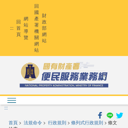
跳
回
到
國
主
財
網
產
要
回
政
站
署
內
:::
首
部
導
機
容
頁
網
覽
關
站
網
站
:::
首頁
>
法規命令
>
行政規則
>
條列式行政規則
> 條文