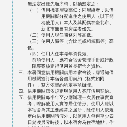
無法定出優先順序時，以抽籤定之：
（一）借用機關層級高低；同層級者，以借
用機關擬分配進住之使用人（以下簡
稱使用人）本人及其配偶在臺北市、
新北市無自有房屋者優先。
（二）使用人現任職務列等高低。
（三）使用人職等（含比照或相當職等）高
低。
（四）使用人任本職年資長短。
前項使用人，應符合宿舍管理手冊或行政
院專案核定得借用首長宿舍之資格。
三、本署同意借用機關借用本宿舍後，應通知借
用機關簽訂本宿舍借用契約（格式如附
件），雙方依契約約定事項辦理。
四、借用機關應依規定與使用人簽訂借用契約。
五、借用機關每半年至少應辦理一次居住事實查
考，瞭解使用人實際居住情形。使用人應以
本宿舍為其主要經常之居所，除使用人依規
定向借用機關請假外，以使用人每週至少四
日於凌晨零時後，以本宿舍為住宿地點，作