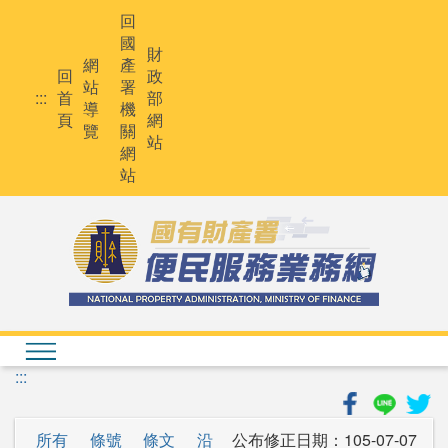
跳
回
到
國
主
財
網
產
要
回
政
站
署
內
:::
首
部
導
機
容
頁
網
覽
關
站
網
站
:::
所有
條號
條文
沿
公布修正日期：
105-07-07