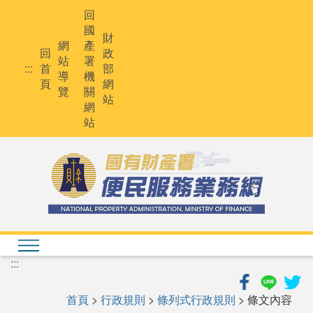
跳
回
到
國
主
財
網
產
要
回
政
站
署
內
:::
首
部
導
機
容
頁
網
覽
關
站
網
站
:::
首頁
>
行政規則
>
條列式行政規則
> 條文內容