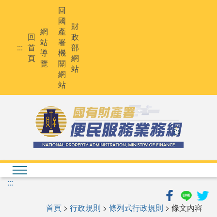
跳
回
到
國
主
財
網
產
要
回
政
站
署
內
:::
首
部
導
機
容
頁
網
覽
關
站
網
站
:::
首頁
>
行政規則
>
條列式行政規則
> 條文內容