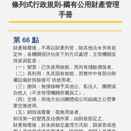
條列式行政規則-國有公用財產管理
手冊
第 66 點
財產報廢後，不再以財產列管，除其他法令另有規
定外，各機關得評估依下列方式處理，主管機關並
得派員監督：
（一）變賣：已失使用效能，而尚有殘餘價值者。
（二）再利用：失其固有效能，而整件中有部分附
屬設備於拆除後可 供使用者。
（三）贈與：無償移轉予其他公、私法人、團體或
自然人（不含管理機關所屬員工）。
（四）交換：與地方自治團體或公司組織之公營事
業交換使用。
（五）銷毀或廢棄：毫無用途者。
前項第一款變賣及估價作業，由財政部定之。
財產報廢後，於未經核定處理方式前，因保管或使