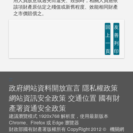
用人員故意或過失而遺失、毀損時，相關人員應依
該項財產原估定之殘值或新舊程度、效能相同財產
之市價賠償之。
回
友
上
善
一
列
頁
印
:::
政府網站資料開放宣言
隱私權政策
網站資訊安全政策
交通位置
國有財
產署資通安全政策
建議瀏覽模式 1920x768 解析度，使用最新版本
Chrome、Firefox 或 Edge 瀏覽器
財政部國有財產署版權所有 CopyRight 2012 © 機關網