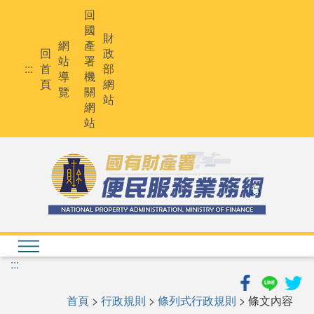
跳
回
到
國
主
財
網
產
要
回
政
站
署
內
:::
首
部
導
機
容
頁
網
覽
關
站
網
站
:::
首頁
>
行政規則
>
條列式行政規則
> 條文內容