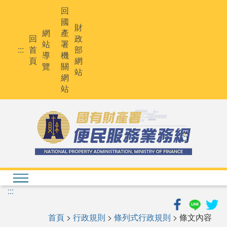
跳
回
到
國
主
財
網
產
要
回
政
站
署
內
:::
首
部
導
機
容
頁
網
覽
關
站
網
站
:::
首頁
>
行政規則
>
條列式行政規則
> 條文內容