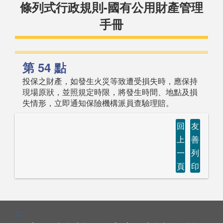
條列式行政規則-國有公用財產管理
手冊
第 54 點
投保之財產，如發生火災等致遭受損失時，應保持
現場原狀，並照規定時限，將發生時間、地點及損
失情形，立即通知保險機構派員查驗理賠。
回
友
上
善
一
列
頁
印
:::