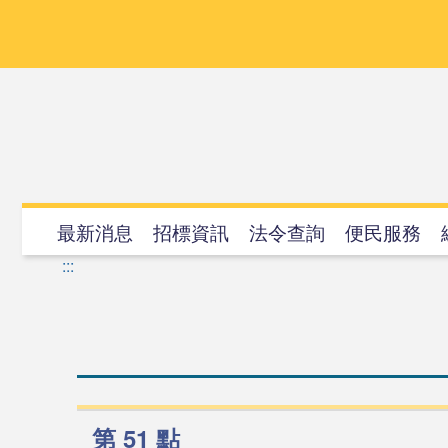
跳
到
主
要
內
容
最新消息
招標資訊
法令查詢
便民服務
:::
第 51 點