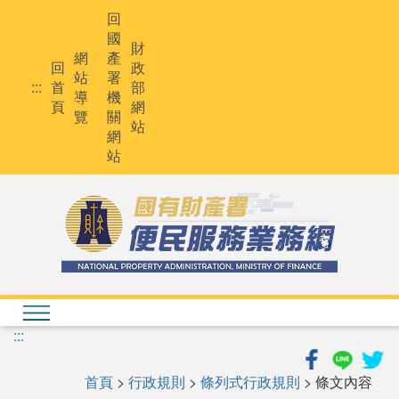
跳
回
到
國
主
財
網
產
要
回
政
站
署
內
:::
首
部
導
機
容
頁
網
覽
關
站
網
站
:::
首頁
>
行政規則
>
條列式行政規則
> 條文內容