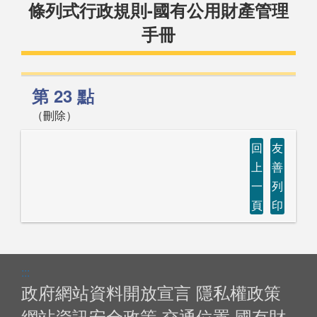
條列式行政規則-國有公用財產管理
手冊
第 23 點
（刪除）
回
友
上
善
一
列
頁
印
:::
政府網站資料開放宣言
隱私權政策
網站資訊安全政策
交通位置
國有財