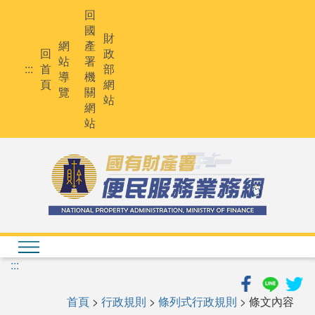
跳
回
到
國
主
財
網
產
要
回
政
站
署
內
:::
首
部
導
機
容
頁
網
覽
關
站
網
站
:::
首頁
>
行政規則
>
條列式行政規則
> 條文內容