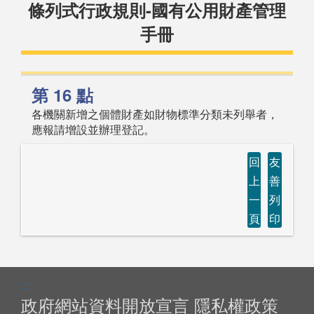
條列式行政規則-國有公用財產管理
手冊
第 16 點
各機關新增之個體財產如財物標準分類未列舉者，
應報請增設並辦理登記。
回
友
上
善
一
列
頁
印
:::
政府網站資料開放宣言
隱私權政策