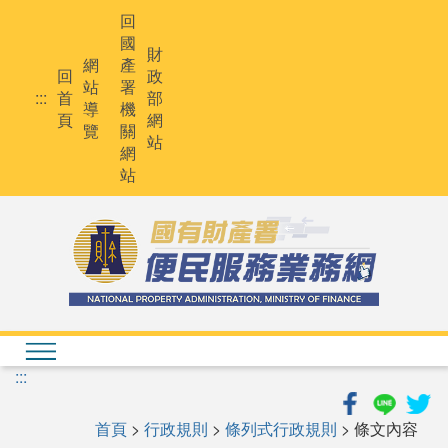
跳
回
到
國
主
財
網
產
要
回
政
站
署
內
:::
首
部
導
機
容
頁
網
覽
關
站
網
站
:::
首頁
>
行政規則
>
條列式行政規則
> 條文內容