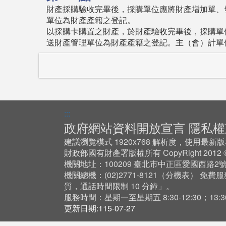
財產採購驗收完畢後，採購單位應將財產增加單、
單位為財產產籍之登記。
以採購卡購置之財產，於財產驗收完畢後，採購單
送財產管理單位為財產產籍之登記。主（會）計單
:::
政府網站資料開放宣言
隱私權
建議瀏覽模式 1920x768 解析度，使用最新版本 Ch
財政部國有財產署版權所有 CopyRight 201
機關地址：100209 臺北市中正區愛國西路2
機關總機：(02)2771-8121（
分機表
） 免費服
質，通話時間限制 10 分鐘」。
服務時間：星期一至星期五 8:30-12:30；13:30-
更新日期:115-07-27