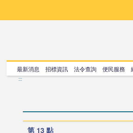
跳
到
主
要
內
容
最新消息
招標資訊
法令查詢
便民服務
:::
第 13 點