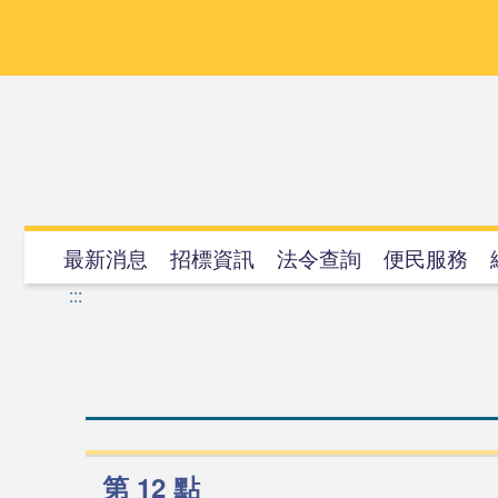
跳
到
主
要
內
容
最新消息
招標資訊
法令查詢
便民服務
:::
第 12 點