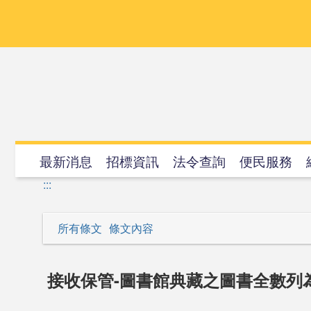
跳
到
主
要
內
容
最新消息
招標資訊
法令查詢
便民服務
:::
所有條文
條文內容
接收保管-圖書館典藏之圖書全數列