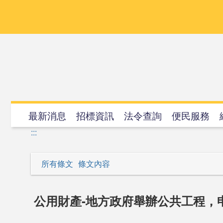
跳
到
主
要
內
容
最新消息
招標資訊
法令查詢
便民服務
:::
所有條文
條文內容
公用財產-地方政府舉辦公共工程，