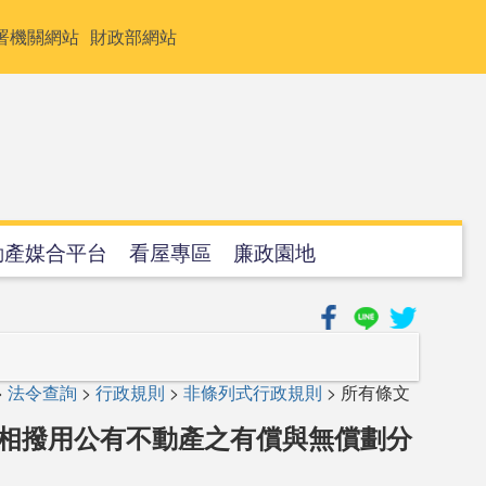
署機關網站
財政部網站
動產媒合平台
看屋專區
廉政園地
>
法令查詢
>
行政規則
>
非條列式行政規則
> 所有條文
互相撥用公有不動產之有償與無償劃分