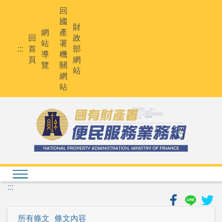
跳
回
到
國
主
財
網
產
要
回
政
站
署
內
:::
首
部
導
機
容
頁
網
覽
關
站
網
站
:::
所有條文
條文內容