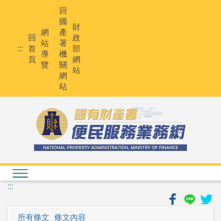
跳
回
到
國
主
財
網
產
要
回
政
站
署
內
:::
首
部
導
機
容
頁
網
覽
關
站
網
站
:::
所有條文
條文內容