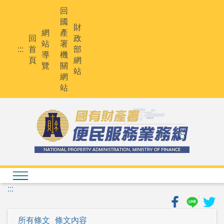
跳
回
到
國
主
財
網
產
要
回
政
站
署
內
:::
首
部
導
機
容
頁
網
覽
關
站
網
站
:::
所有條文
條文內容