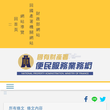
跳
回
到
國
主
財
網
產
要
回
政
站
署
內
:::
首
部
導
機
容
頁
網
覽
關
站
網
站
:::
所有條文
條文內容