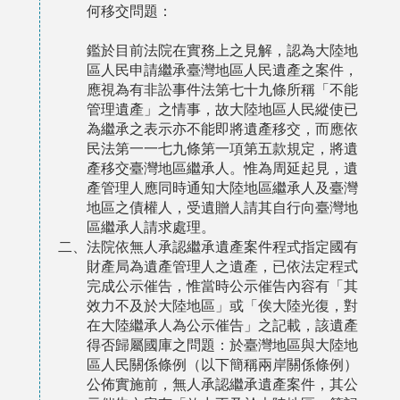
何移交問題：
鑑於目前法院在實務上之見解，認為大陸地
區人民申請繼承臺灣地區人民遺產之案件，
應視為有非訟事件法第七十九條所稱「不能
管理遺產」之情事，故大陸地區人民縱使已
為繼承之表示亦不能即將遺產移交，而應依
民法第一一七九條第一項第五款規定，將遺
產移交臺灣地區繼承人。惟為周延起見，遺
產管理人應同時通知大陸地區繼承人及臺灣
地區之債權人，受遺贈人請其自行向臺灣地
區繼承人請求處理。
二、法院依無人承認繼承遺產案件程式指定國有
財產局為遺產管理人之遺產，已依法定程式
完成公示催告，惟當時公示催告內容有「其
效力不及於大陸地區」或「俟大陸光復，對
在大陸繼承人為公示催告」之記載，該遺產
得否歸屬國庫之問題：於臺灣地區與大陸地
區人民關係條例（以下簡稱兩岸關係條例）
公佈實施前，無人承認繼承遺產案件，其公