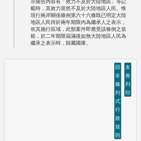
示催告內容有「效力不及於大陸地區」等記
載時，其效力當然不及於大陸地區人民。惟
現行兩岸關係條例第六十六條既已明定大陸
地區人民得於兩年期限內為繼承人之表示，
依其施行區域，此類案件即應受該條例之規
範，於二年期限屆滿後如無大陸地區人民為
繼承之表示時，歸屬國庫。
回
友
非
善
條
列
列
印
式
行
政
規
則