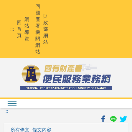
跳
回
到
國
主
財
網
產
要
回
政
站
署
內
:::
首
部
導
機
容
頁
網
覽
關
站
網
站
:::
所有條文
條文內容