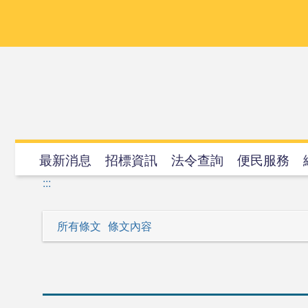
跳
到
主
要
內
容
最新消息
招標資訊
法令查詢
便民服務
:::
所有條文
條文內容