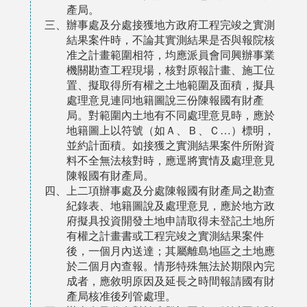
產局。
三、辦事處及分處接獲地方政府工程完竣之實測
結果案件時，不論其實測結果是否與報院核
准之計畫範圍相符，均應派員會同興辦事業
機關勘查工程現場，核對原報計畫、施工位
置、擬取得所有權之土地範圍及面積，擬具
處理意見連同地籍圖說三份陳報國有財產
局。對範圍內土地有不同處理意見時，應於
地籍圖上以符號（如Ａ、Ｂ、Ｃ…）標明，
並約計面積。如接獲之實測結果案件所附資
料不全無法核對時，應逕將實情及處理意見
陳報國有財產局。
四、上二項辦事處及分處陳報國有財產局之勘查
紀錄表、地籍圖說及處理意見，應於地方政
府擬具投資開發土地申請取得未登記土地所
有權之計畫書或工程完竣之實測結果案件
後，一個月內送達；其屬離島地區之土地應
於二個月內查報。情形特殊無法於期限內完
成者，應敘明原因及延長之時間報請國有財
產局核准後列管處理。