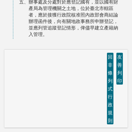
五、辦事處及分處對於應登記國有，並以國有財
產局為管理機關之土地，位於臺北市轄區
者，應於接獲行政院核准照內政部會商結論
辦理函件後，向有關地政事務所申辦登記，
並應列管追蹤登記情形，俾儘早建立產籍納
入管理。
回
友
非
善
條
列
列
印
式
行
政
規
則