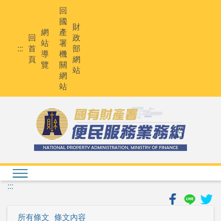
跳
回
到
國
主
財
網
產
要
回
政
站
署
內
:::
首
部
導
機
容
頁
網
覽
關
站
網
站
:::
所有條文
條文內容