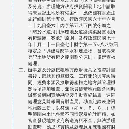
及分處）辦理地方政府投資開發土地申請取
得未登記土地所有權案件，應依國有財產法
施行細則第十五條、行政院民國六十年六月
二十九日臺六十內字第五八五四號令頒之
「關於水道河川浮覆地及道路溝渠廢置地所
有權歸屬一案處理原則」及行政院民國七十
年十月二十一日臺七十財字第一五○八八號函
核定之「興建堤防等水利建造物，擬取得未
登記土地所有權之範圍劃分原則」規定查核
處理。
二、辦事處及分處接獲地方政府擬具之投資計畫
書後，應就其預算概況、工程開始與完竣時
間、經費來源及擬取得產權之地方與管理機
關等項詳加審查，並派員攜帶地籍圖會同興
辦事業機關實地勘查製作勘查紀錄表，連同
處理意見陳報國有財產局。勘查紀錄表應附
地籍圖三份，以符號（如Ａ、Ｂ、Ｃ…）標
明範圍內土地各種不同情形及約計面積。如
審查發現地方政府所送資料不全，無法辦理
勘查時，應逕將實情及處理意見陳報國有財