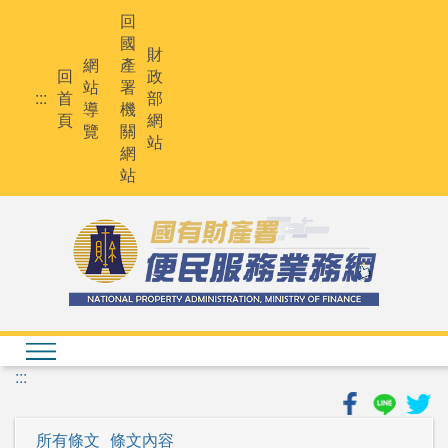
跳
回
到
國
主
財
網
產
要
回
政
站
署
內
:::
首
部
導
機
容
頁
網
覽
關
站
網
站
:::
所有條文
條文內容