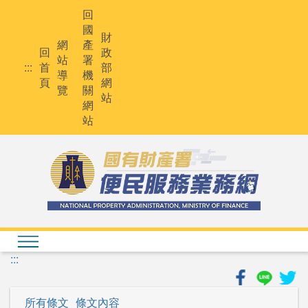
跳
回
到
國
主
財
網
產
要
回
政
站
署
內
:::
首
部
導
機
容
頁
網
覽
關
站
網
站
:::
所有條文
條文內容