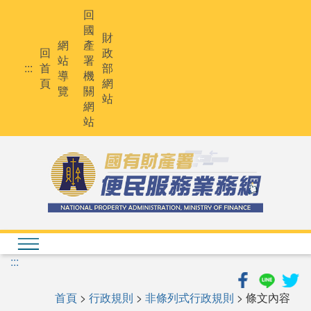
跳
回
到
國
主
財
網
產
要
回
政
站
署
內
:::
首
部
導
機
容
頁
網
覽
關
站
網
站
:::
首頁
>
行政規則
>
非條列式行政規則
> 條文內容