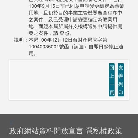
100年9月15日前已同意申請變更編定為礦業
用地，且仍於目的事業主管機關審查程序中
之案件，及已受理申請變更編定為礦業用
地，而經本局所屬分支機構通知申請提供開
發之案件，請 查照。
說明：本局100年12月12日台財產局管字第
10040035001號函（諒達）自即日起停止適
用。
回
友
上
善
一
列
頁
印
:::
政府網站資料開放宣言
隱私權政策