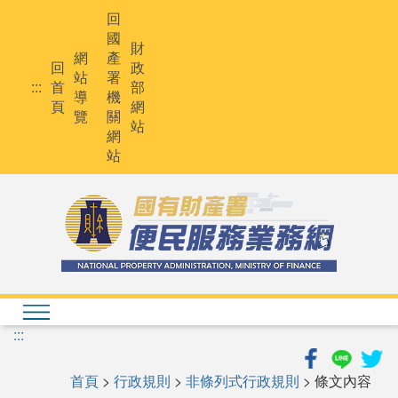
跳
回
到
國
主
財
網
產
要
回
政
站
署
內
:::
首
部
導
機
容
頁
網
覽
關
站
網
站
:::
首頁
>
行政規則
>
非條列式行政規則
> 條文內容