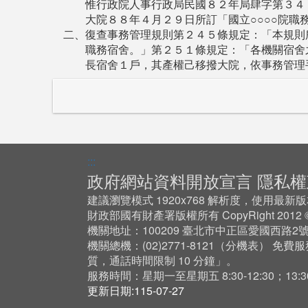
惟行政院人事行政局民國８２年局肆字第３４
大院８８年４月２９日所訂「國立○○○○院
二、復查事務管理規則第２４５條規定：「本規則
職務宿舍。」第２５１條規定：「各機關宿舍
長宿舍１戶，其產權己移撥大院，依事務管理
:::
政府網站資料開放宣言
隱私權
建議瀏覽模式 1920x768 解析度，使用最新版本 Ch
財政部國有財產署版權所有 CopyRight 201
機關地址：100209 臺北市中正區愛國西路2
機關總機：(02)2771-8121（
分機表
） 免費服
質，通話時間限制 10 分鐘」。
服務時間：星期一至星期五 8:30-12:30；13:30-
更新日期:115-07-27