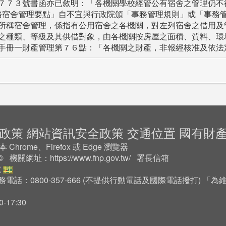
７７３號書函亦已敘明：「各機關學校經管公有宿舍之管理仍不
職務宿舍管理要點」自不宜與行政院頒「事務管理規則」或「事務
所稱宿舍管理，係指有公用宿舍之各機關，對左列宿舍之借用及
之種類、等級及其供借對象，由各機關按房屋之面積、質料、環
手冊一財產管理第７６點：「各機關之財產，非報經核准及依法
政策
網站資訊安全政策
交通位置
國有財
rome、Firefox 或 Edge 瀏覽器
2 © 機關網址：
https://www.fnp.gov.tw/
署長信箱
號
務電話：0800-357-666 (不提供行動電話及國際電話撥打) 
17:30