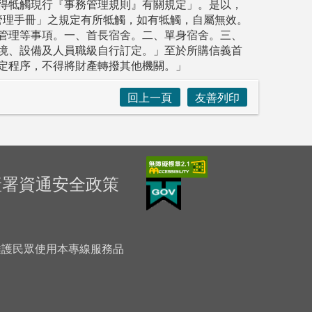
得牴觸現行『事務管理規則』有關規定」。是以，
管理手冊」之規定有所牴觸，如有牴觸，自屬無效。
管理等事項。一、首長宿舍。二、單身宿舍。三、
境、設備及人員職級自行訂定。」至於所購信義首
定程序，不得將財產轉撥其他機關。」
回上一頁
友善列印
產署資通安全政策
「為維護民眾使用本專線服務品