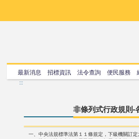
跳
到
主
要
內
容
最新消息
招標資訊
法令查詢
便民服務
:::
非條列式行政規則
一、中央法規標準法第１１條規定，下級機關訂定