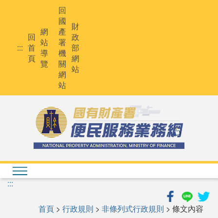
跳
回
到
國
主
財
網
產
要
回
政
站
署
內
:::
首
部
導
機
容
頁
網
覽
關
站
網
站
:::
首頁
>
行政規則
>
非條列式行政規則
> 條文內容