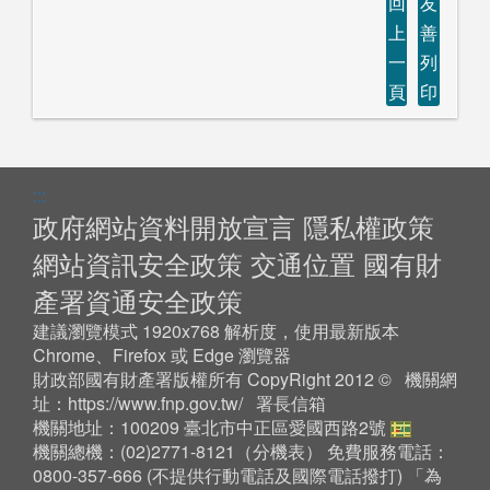
回
友
上
善
一
列
頁
印
:::
政府網站資料開放宣言
隱私權政策
網站資訊安全政策
交通位置
國有財
產署資通安全政策
建議瀏覽模式 1920x768 解析度，使用最新版本
Chrome、Firefox 或 Edge 瀏覽器
財政部國有財產署版權所有 CopyRight 2012 © 機關網
址：
https://www.fnp.gov.tw/
署長信箱
機關地址：100209 臺北市中正區愛國西路2號
機關總機：(02)2771-8121（
分機表
） 免費服務電話：
0800-357-666 (不提供行動電話及國際電話撥打) 「為