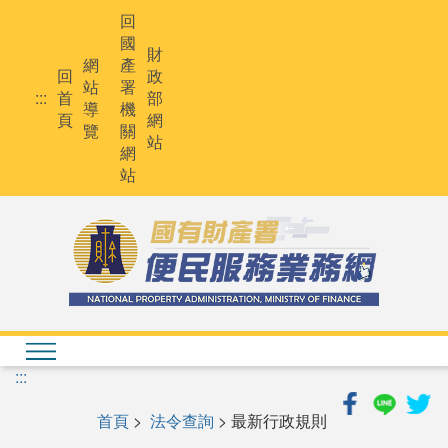
跳
回
到
國
主
財
網
產
要
回
政
站
署
內
:::
首
部
導
機
容
頁
網
覽
關
站
網
站
:::
首頁
>
法令查詢
> 最新行政規則